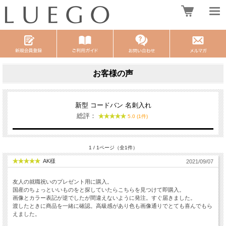
お客様の声
新型 コードバン 名刺入れ
総評：
5.0 (1件)
1 / 1ページ（全1件）
AK様
2021/09/07
友人の就職祝いのプレゼント用に購入。
国産のちょっといいものをと探していたらこちらを見つけて即購入。
画像とカラー表記が逆でしたが間違えないように発注。すぐ届きました。
渡したときに商品を一緒に確認。高級感があり色も画像通りでとても喜んでもら
えました。