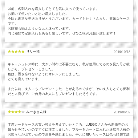
以前、名刺入れを購入してとても気に入って使っています。
お揃いで使いたいと思い購入しました。
今回も迅速な発送ありがとうございます。カードもたくさん入り、素敵なケース
です。
お財布も揃えようかなぁと迷っています。
同じ種類で定期入れもあると嬉しいです。ぜひご検討お願い致します！
リリー様
2019/10/18
キャッシュレス時代、大きい財布は不要になり、私が使用してるのを見た母が欲
しがり、プレゼントしました。
色は、置き忘れないようにオレンジにしました。
とても喜んでいます。
また以前、友人にもプレゼントしたことがあるのですが、その友人もとても便利
だと大喜びで、ご自身の友人にもプレゼントしたそうです。
みーきさん様
2019/06/02
丁度カードケースの買い替えを考えていたところ、LUEGOさんから新発売のお
知らせを頂いたのですぐに注文しました。ブルーをカートに入れた途端再入荷の
お知らせが出ていたので運命を感じました。手元に届いたケースは色も綺麗で縫