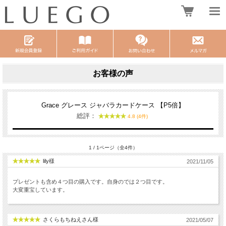
お客様の声
Grace グレース ジャバラカードケース 【P5倍】
総評：
4.8 (4件)
1 / 1ページ（全4件）
lily様
2021/11/05
プレゼントも含め４つ目の購入です。自身のでは２つ目です。
大変重宝しています。
さくらもちねえさん様
2021/05/07