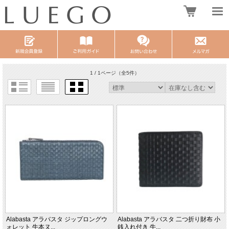
1 / 1ページ
（全5件）
Alabasta アラバスタ ジップロングウ
Alabasta アラバスタ 二つ折り財布 小
ォレット 牛本ヌ...
銭入れ付き 牛...