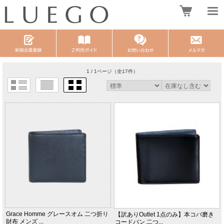
1 / 1ページ
（全17件）
Grace Homme グレースオム 二つ折り
【訳ありOutlet 1点のみ】本コバ磨き
財布 メンズ ...
コードバン 二つ...