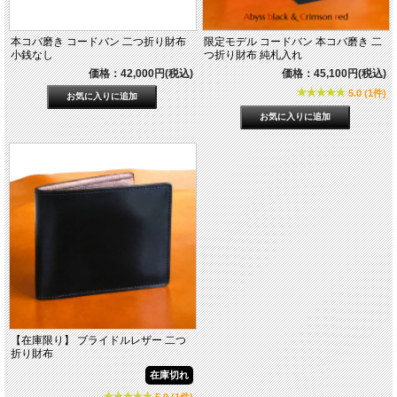
本コバ磨き コードバン 二つ折り財布
限定モデル コードバン 本コバ磨き 二
小銭なし
つ折り財布 純札入れ
価格：42,000円(税込)
価格：45,100円(税込)
5.0 (1件)
【在庫限り】 ブライドルレザー 二つ
折り財布
在庫切れ