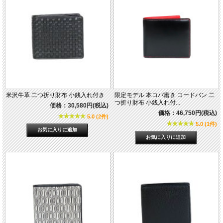
米沢牛革 二つ折り財布 小銭入れ付き
限定モデル 本コバ磨き コードバン 二
つ折り財布 小銭入れ付...
価格：30,580円(税込)
価格：46,750円(税込)
5.0 (2件)
5.0 (1件)