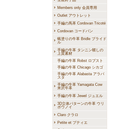
Members only 会員専用
Outlet アウトレット
手編の馬革 Cordovan Tricoté
Cordovan コードバン
蝋塗りの牛革 Bridle ブライド
ル
手編の牛革 タンニン鞣しの
上質素材
手編の牛革 Robst ロブスト
手編の牛革 Chicago シカゴ
手編の牛革 Alabasta アラバ
スタ
手編の牛革 Yamagata Cow
米沢牛革
手編の牛革 Jewel ジュエル
3D立体パターンの牛革 ウリ
ボウノイ
Claro クラロ
Petite et プティエ