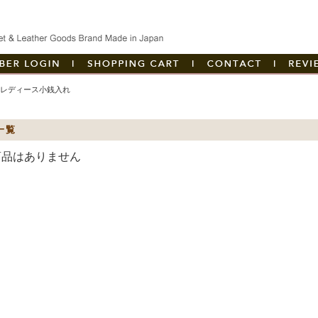
創業以来ハンドメイド
マイページへログイン
|
カートを見る
|
お問い合
|
レディース小銭入れ
リ
一覧
商品はありません