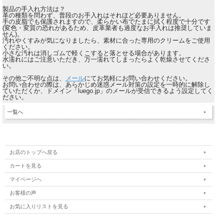
製品の手入れ方法は？
革の種類を問わず、普段のお手入れはそれほど必要ありません。
手の皮脂でも保護されますので、柔らかい布でたまに拭く程度で十分です
(変色・変質の恐れがあるため、皮革業者も過度なお手入れは推奨していま
せん)。
汚れやくすみが気になりましたら、素材に合った専用のクリームをご使用
ください。
小さな汚れは消しゴムで軽くこすると落とせる場合があります。
水濡れにはご注意いただき、万一濡れてしまったらよく乾燥させてくださ
い。
その他ご不明な点は、
メール
にてお気軽にお問い合わせください。
お問い合わせの際は、あらかじめ迷惑メール対策の設定を一時的に解除し
ていただくか、ドメイン「luego.jp」のメールが受信できるよう設定してく
ださい。
一覧へ
お店のトップへ戻る
カートを見る
マイページへ
お客様の声
お気に入りリストを見る