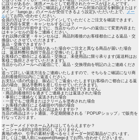
に誤りがあるか、迷惑メールとして処理されたケースがほとんどです。
迷惑メールフォルダのご確認および迷惑メール対策の設定を解除(またはド
メイン「luego.jp」のメールが受信できるよう設定)いただいた上で
、
メー
ル
にてお問い合わせください。
会員の方はマイページへログインしていただくとご注文を確認できます。
注文内容を変更・キャンセルするには？
発送予定日の午前中までに、当店からのメールへの返信にて変更内容また
はキャンセルの旨をご連絡ください。
それ以降の変更・キャンセルは、商品到着後のお客様都合による返品・交
換扱いとさせていただきます。
返品・交換できますか？
万一商品に破損・汚損があった場合やご注文と異なる商品が届いた場合
は、返送料弊社負担で良品と交換いたします。
お客様のご都合による返品・交換は、未使用品に限り承ります(返送料はお
客様ご負担とさせていただきます)。
当店からのメールへの返信にて、返品・交換理由を明記の上ご連絡くださ
い｡
追って詳しい返送方法をご連絡いたしますので、そちらをご確認になり商
品到着後8日以内にご返送ください。
お支払い済の代金は、振込にてご返金いたします(お客様のご都合による返
品の場合、振込手数料を差し引かせていただきます)。
ただし、以下の場合は返品・交換をお受けできません。
・商品到着後8日を過ぎてご連絡または返送された場合
・事前にご連絡なく返送された場合
・一度でもご使用またはクリームを塗布された場合
・お客様の責任による破損や汚損の場合
実際に商品を見られるお店はありますか？
当店の商品はネット通販、不定期開催される「POPUPショップ」で販売を
行なっております。
オーダーメイドやネーム入れはしてもらえますか？
イニシャル刻印は現在対応しておりません。
裏地の色や、引手の素材が選べるセミオーダー対応製品がございます。
詳しくはご購入前にsupport@luegoまでお問い合わせくださいませ。