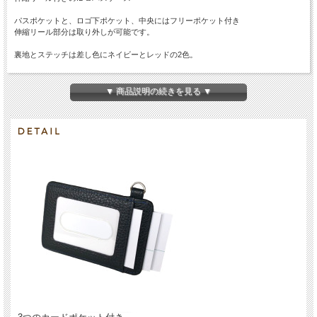
パスポケットと、ロゴ下ポケット、中央にはフリーポケット付き
伸縮リール部分は取り外しが可能です。
裏地とステッチは差し色にネイビーとレッドの2色。
全国送料無料＆ギフト包装無料で承ります。
贈り物などにもぜひご利用くださいませ。
▼ 商品説明の続きを見る ▼
送料無料
永年保証
ギフト包装無料
■
カラー：ネイビー、レッド
■
仕様：パスポケット1、表側(ロゴ下)ポケット1、フリーポケット1
■
サイズ ：本体：W7cm × H10.5cm × D0.4cm 革ネックストラップ 50cm、リール
～35cm
■
重量 ： 50g (リール含む)
■
付属品：保証書、保存袋、専用箱
■
素材 ： 牛革（表・内）、レーヨン（内・裏）、ステンレス（リール）