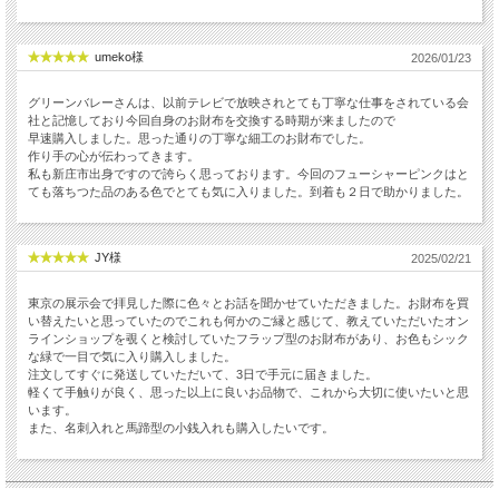
umeko様
2026/01/23
グリーンバレーさんは、以前テレビで放映されとても丁寧な仕事をされている会
社と記憶しており今回自身のお財布を交換する時期が来ましたので
早速購入しました。思った通りの丁寧な細工のお財布でした。
作り手の心が伝わってきます。
私も新庄市出身ですので誇らく思っております。今回のフューシャーピンクはと
ても落ちつた品のある色でとても気に入りました。到着も２日で助かりました。
JY様
2025/02/21
東京の展示会で拝見した際に色々とお話を聞かせていただきました。お財布を買
い替えたいと思っていたのでこれも何かのご縁と感じて、教えていただいたオン
ラインショップを覗くと検討していたフラップ型のお財布があり、お色もシック
な緑で一目で気に入り購入しました。
注文してすぐに発送していただいて、3日で手元に届きました。
軽くて手触りが良く、思った以上に良いお品物で、これから大切に使いたいと思
います。
また、名刺入れと馬蹄型の小銭入れも購入したいです。