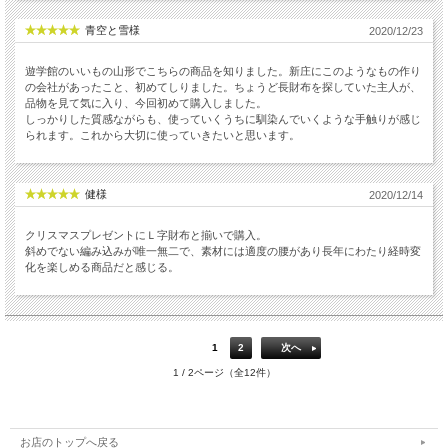
青空と雪様
2020/12/23
遊学館のいいもの山形でこちらの商品を知りました。新庄にこのようなもの作り
の会社があったこと、初めてしりました。ちょうど長財布を探していた主人が、
品物を見て気に入り、今回初めて購入しました。
しっかりした質感ながらも、使っていくうちに馴染んでいくような手触りが感じ
られます。これから大切に使っていきたいと思います。
健様
2020/12/14
クリスマスプレゼントにＬ字財布と揃いで購入。
斜めでない編み込みが唯一無二で、素材には適度の腰があり長年にわたり経時変
化を楽しめる商品だと感じる。
1
2
次へ
1 / 2ページ（全12件）
お店のトップへ戻る