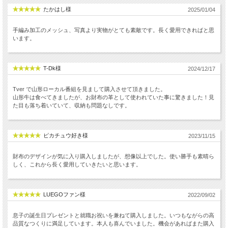
たかはし様
2025/01/04
手編み加工のメッシュ、写真より実物がとても素敵です。長く愛用できればと思
います。
T-Dk様
2024/12/17
Tver で山形ローカル番組を見まして購入させて頂きました。
山形牛は食べてきましたが、お財布の革として使われていた事に驚きました！見
た目も落ち着いていて、収納も問題なしです。
ピカチュウ好き様
2023/11/15
財布のデザインが気に入り購入しましたが、想像以上でした。使い勝手も素晴ら
しく、これから長く愛用していきたいと思います。
LUEGOファン様
2022/09/02
息子の誕生日プレゼントと就職お祝いを兼ねて購入しました。いつもながらの高
品質なつくりに満足しています。本人も喜んでいました。機会があればまた購入