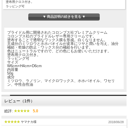
塗布用クロス付き。
ラッピング可
■
サイズ ： W6cm × H4cm × D6cm
■
内容量 ： 50g
▼ 商品説明の続きを見る ▼
■
成分 ： ミツロウ、ラノリン、マイクロワックス、ホホバオイル、ワセリン、中
性合性油
ブライドル用に開発されたコロンブス社プレミアムクリーム
コロンブス社のブライドルレザー専用クリームです。
塗布することで透明なワックス膜を形成。白くなりません。
主成分のミツロウとホホバオイルが皮革にツヤと潤いを与え、油分
補給・乾燥の防止・ワックス分の補給を行います。
色はニュートラルですので、どの色にもお使いいただけます。
塗布用クロス付き。
ラッピング可
サイズ
W6cm×H4cm×D6cm
内容量
50g
成分
ミツロウ、ラノリン、マイクロワックス、ホホバオイル、ワセリ
ン、中性合性油
レビュー（1件）
総評:
5.0
ヤマナカ様
2018/06/28