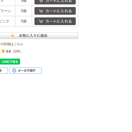
ード
5個
グリーン
5個
ピンク
5個
ての詳細はこちら
5.0
(2件)