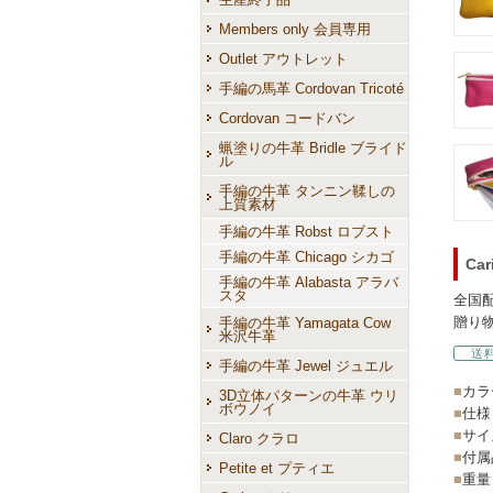
Members only 会員専用
Outlet アウトレット
手編の馬革 Cordovan Tricoté
Cordovan コードバン
蝋塗りの牛革 Bridle ブライド
ル
手編の牛革 タンニン鞣しの
上質素材
手編の牛革 Robst ロブスト
手編の牛革 Chicago シカゴ
Ca
手編の牛革 Alabasta アラバ
スタ
全国
贈り
手編の牛革 Yamagata Cow
米沢牛革
送
手編の牛革 Jewel ジュエル
■
カラ
3D立体パターンの牛革 ウリ
ボウノイ
■
仕様
■
サイズ
Claro クラロ
■
付属
Petite et プティエ
■
重量 