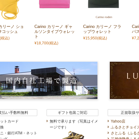
o カリーノ ショ
Carino カリーノ ギャ
Carino カリーノ フラ
Ca
サコッシュ
ルソンタイプウォレッ
ップウォレット
パ
ト
(税込)
¥15,950
(税込)
¥7,
¥18,700
(税込)
支払い手数料無料
ギフト包装ご対応
正規取扱
ットカード
無料で承ります（写真はイメ
Yahoo店
換
ージです）
ふるさとチョイ
ニ・銀行ATM・ネット
さとふる（ふる