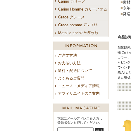
Carino カリーノ
■
素材
■
永年
Carino Homme カリーノオム
■
発送
Grace グレース
Grace homme ｸﾞﾚｰｽｵﾑ
Metallic shrink ｼｭﾘﾝｸﾒﾀ
商品説
ご案内
創業以来
物 Car
ご注文方法
カラー：
ャピンク 
お支払い方法
でハンド
送料・配送について
銭入れ,
さと納税
よくあるご質問
ニュース・メディア情報
アフィリエイトのご案内
下記にメールアドレスを入力し
登録ボタンを押してください。