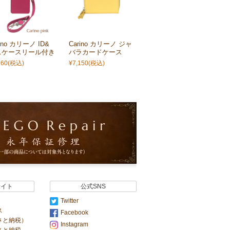
rino カリーノ ID&
Carino カリーノ ジャ
スケースリール付き
バラカードケース
260
(税込)
¥7,150
(税込)
サイト
公式SNS
Twitter
ス
Facebook
さと納税）
Instagram