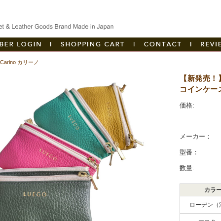
創業以来ハンドメイド
マイページへログイン
|
カートを見る
|
お問い合
|
Carino カリーノ
【新発売！】
リ
コインケー
価格:
メーカー：
型番：
数量:
カラ
ローデン（