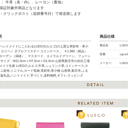
 ： 牛革（表・内）、レーヨン（裏地）
保証対象外商品となります
：クリックポスト（追跡番号付）で発送致します
明
商品仕様
製品名:
LUE
ハンドメイドにこだわるLUEGO(ルエゴ)の上質な革財布・革小
ino カリーノ ダブルファスナー コインケース 。 ￥1,980（税込）
型番:
ugca
ローデン（深緑）、マスタード、エメラルドグリーン、フューシ
サイズ：W11.0cm × H7.0cm × D1.0cm 山形県新庄市の自社工場
メーカー:
LUE
メイド生産 LUEGO,ルエゴ,牛革,シュリンク革,コインケース,小
ミニ財布,ミニマル,カード収納,革財布,革小物 山形県,新庄市,ふる
,返礼品,ハンドメイド,手づくり,送料無料,ギフト,ラッピング