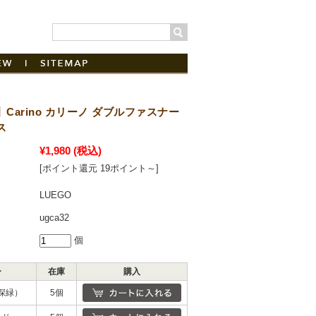
にこだわる 日本製革財布・革小物ブランド
わせ
お客様の声
|
サイトマップ
Carino カリーノ ダブルファスナー
ス
¥1,980
(税込)
[ポイント還元 19ポイント～]
LUEGO
ugca32
個
ー
在庫
購入
深緑）
5個