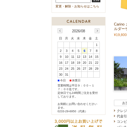
変更・解除・お知らせはこちら
Carin
ルダー
2026/08
¥19,800
日
月
火
水
木
金
土
1
2
3
4
5
6
7
8
9
10
11
12
13
14
15
16
17
18
19
20
21
22
23
24
25
26
27
28
29
30
31
■
■
今日
休業日
営業時間は平日９：００～１
７：００迄です。
定休日でも24時間ご注文を受付
しております。
お
お気軽にお問い合わせください
ませ。
クレジ
0233-29-6950（代表）
代金引
コンビ