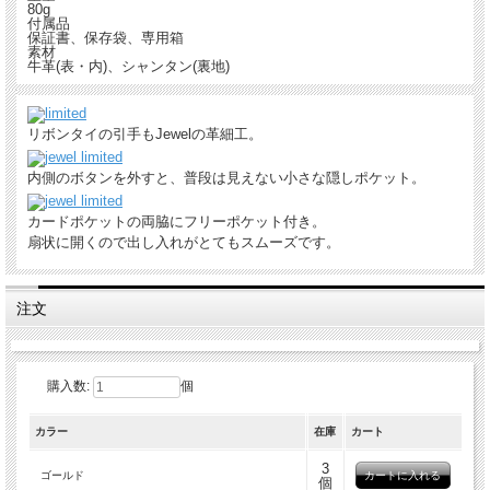
80g
付属品
保証書、保存袋、専用箱
素材
牛革(表・内)、シャンタン(裏地)
リボンタイの引手もJewelの革細工。
内側のボタンを外すと、普段は見えない小さな隠しポケット。
カードポケットの両脇にフリーポケット付き。
扇状に開くので出し入れがとてもスムーズです。
注文
購入数:
個
カラー
在庫
カート
3
ゴールド
個