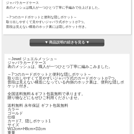
ジャバラカードケース
表のメッシュは職人が一つひとつ丁寧に手編みで仕上げました。
～7つのカードポケットと便利な隠しポケット～
取り出しやすくて見やすいジャバラ式ポケットが7つ。
普段は見えない構造のホック裏には隠しポケット付き。
全国送料無料＆ギフト包装無料で承ります。
贈り物などにもぜひご利用くださいませ。
▼ 商品説明の続きを見る ▼
送料無料
永年保証
ギフト包装無料
■
カラー：ゴールド
～Jewel ジュエルメッシュ～
■
仕様：カード7、隠しポケット1
ジャバラカードケース
■
サイズ ：W12cm × H8cm × D2cm
表のメッシュは、職人が一つひとつ丁寧に編みこみました。
■
重量 ： 80g
～7つのカードポケットと便利な隠しポケット～
■
付属品：保証書、保存袋、専用箱
取り出しやすくて見やすいジャバラ式のカードポケットが7つ。
■
素材 ： 牛革（表・内）、シャンタン（裏地）
普段は見えない構造になっている内側のホック裏は、便利な隠しポ
ケット付き。
全国送料無料＆ギフト包装無料で承ります。
贈り物などにもぜひご利用くださいませ。
送料無料
永年保証
ギフト包装無料
カラー
ゴールド
仕様
カード7、隠しポケット1
サイズ
W12cm×H8cm×D2cm
重量