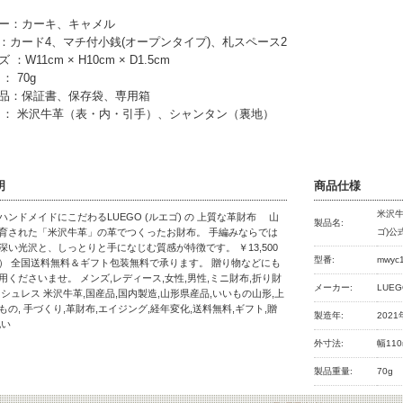
ー：カーキ、キャメル
：カード4、マチ付小銭(オープンタイプ)、札スペース2
 ：W11cm × H10cm × D1.5cm
： 70g
品：保証書、保存袋、専用箱
 ： 米沢牛革（表・内・引手）、シャンタン（裏地）
明
商品仕様
米沢牛
ハンドメイドにこだわるLUEGO (ルエゴ) の 上質な革財布 山
製品名:
育された「米沢牛革」の革でつくったお財布。 手編みならでは
ゴ)公
深い光沢と、しっとりと手になじむ質感が特徴です。 ￥13,500
型番:
mwyc
） 全国送料無料＆ギフト包装無料で承ります。 贈り物などにも
用くださいませ。 メンズ,レディース,女性,男性,ミニ財布,折り財
メーカー:
LUE
ッシュレス 米沢牛革,国産品,国内製造,山形県産品,いいもの山形,上
もの, 手づくり,革財布,エイジング,経年変化,送料無料,ギフト,贈
製造年:
2021
祝い
外寸法:
幅110
製品重量:
70g