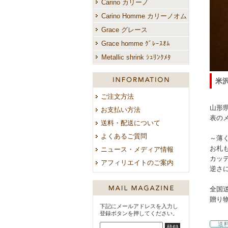
Carino カリーノ
Carino Homme カリーノオム
Grace グレース
Grace homme ｸﾞﾚｰｽｵﾑ
Metallic shrink ｼｭﾘﾝｸﾒﾀ
ご案内
米
ご注文方法
山形
お支払い方法
表の
送料・配送について
よくあるご質問
～薄
お札
ニュース・メディア情報
カッ
アフィリエイトのご案内
逆さ
全国
贈り
下記にメールアドレスを入力し
登録ボタンを押してください。
送