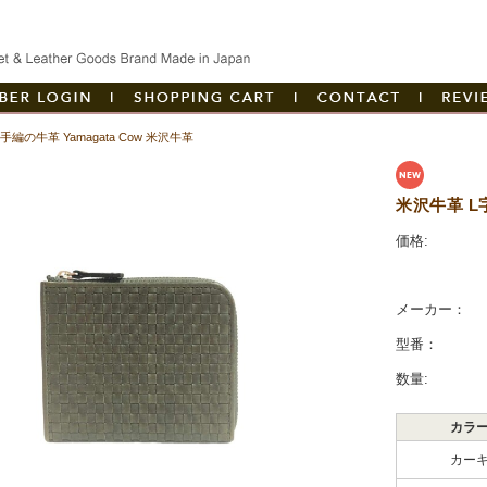
創業以来ハンドメイド
マイページへログイン
|
カートを見る
|
お問い合
|
手編の牛革 Yamagata Cow 米沢牛革
リ
米沢牛革 L
価格:
メーカー：
型番：
数量:
カラ
カー