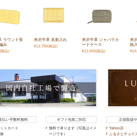
革 ラウンド長
米沢牛革 名刺入れ
米沢牛革 ジャバラカ
米沢
編み
ードケース
銭
¥13,750
(税込)
(税込)
¥12,650
(税込)
¥10
支払い手数料無料
ギフト包装ご対応
正規取扱
ットカード
無料で承ります（写真はイメ
Yahoo店
換
ージです）
ふるさとチョイ