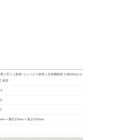
革 L字ミニ財布 コンパクト財布 | 日本製財布 LUEGO(ルエ
式 本店
12
GO
年
mm × 奥行15mm × 高さ100mm