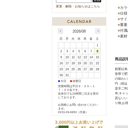
変更・解除・お知らせはこちら
■
カラ
■
仕様
■
サイズ
■
重量 
■
付属
2026/08
■
素材
日
月
火
水
木
金
土
1
2
3
4
5
6
7
8
9
10
11
12
13
14
15
商品説
16
17
18
19
20
21
22
創業以来
23
24
25
26
27
28
29
形県で肥
30
31
の味わい
■
■
今日
休業日
円（税込
営業時間は平日９：００～１
是非ご利
７：００迄です。
布,キャ
定休日でも24時間ご注文を受付
しております。
質ないい
り物,お
お気軽にお問い合わせください
ませ。
0233-29-6950（代表）