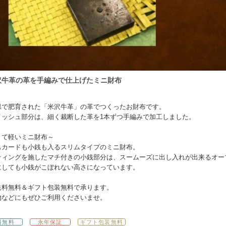
沢牛革の革を手編みで仕上げたミニ財布
県で肥育された「米沢牛革」の革でつくったお財布です。
メッシュ部分は、細く裁断した革を1本ずつ手編みで加工しました。
くて軽いミニ財布～
もカードも小銭も入るスリムタイプのミニ財布。
ティングを施したマチ付きの小銭部分は、スームーズに出し入れが出来るオー
にしても小銭がこぼれない高さになっています。
送料無料＆ギフト包装無料で承ります。
物などにもぜひご利用くださいませ。
料無料
永年保証
ギフト包装無料