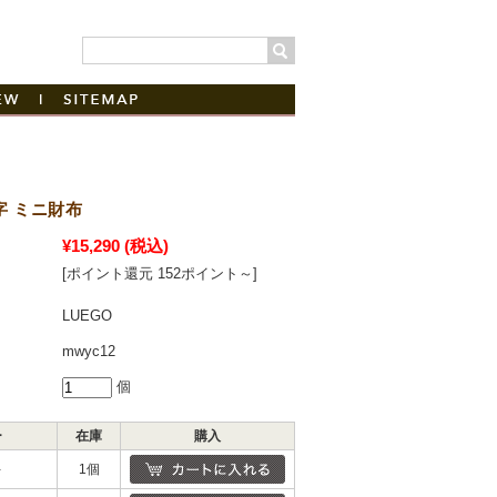
にこだわる 日本製革財布・革小物ブランド
わせ
お客様の声
|
サイトマップ
字 ミニ財布
¥15,290
(税込)
[ポイント還元 152ポイント～]
LUEGO
mwyc12
個
ー
在庫
購入
キ
1個