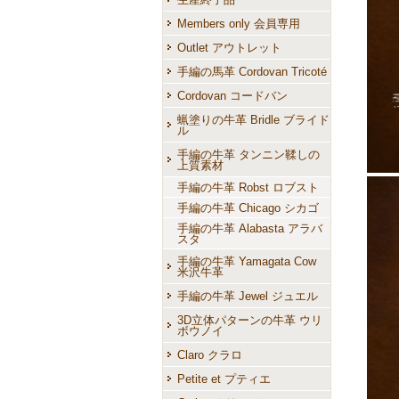
Members only 会員専用
Outlet アウトレット
手編の馬革 Cordovan Tricoté
Cordovan コードバン
蝋塗りの牛革 Bridle ブライド
ル
手編の牛革 タンニン鞣しの
上質素材
手編の牛革 Robst ロブスト
手編の牛革 Chicago シカゴ
手編の牛革 Alabasta アラバ
スタ
手編の牛革 Yamagata Cow
米沢牛革
手編の牛革 Jewel ジュエル
3D立体パターンの牛革 ウリ
ボウノイ
Claro クラロ
Petite et プティエ