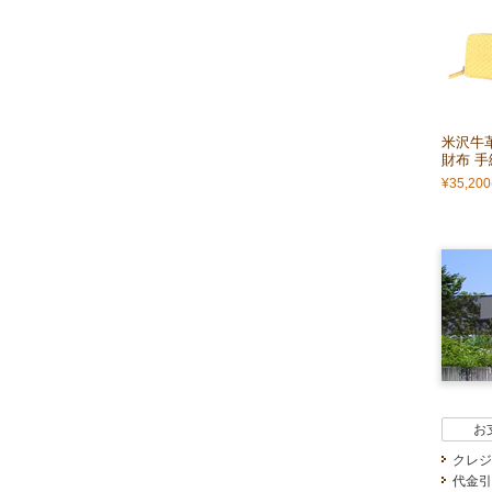
米沢牛
財布 手
¥35,200
お
クレジ
代金引