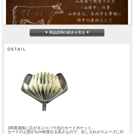
▼ 商品説明の続きを見る ▼
米沢牛革 ジャバラカードケース
180度扇形に広がるジャバラ式のカードポケット。
山形県で肥育された「山形牛」の革でつくったジャバラ式のカードケースです。
カードの上部が1cm程度出る高さなので、出し入れがスムーズに行
表のメッシュ部分は一つひとつ「手編み」で加工。 手編みならではの味わい深い