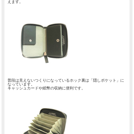
えます。
光沢と素朴な風合いが特徴です。
～仕様～
180度扇形に展開する7つのジャバラ式カードポケット。
一つのポケットにカードを2～3枚収納することも可能です。
カードポケットの両脇に2つのフリーポケットを配置。
内側のホックを外すと普段は見えない「隠しポケット」付き。
送料無料＆ギフト包装無料で承ります。
贈り物などにもぜひご利用くださいませ。
送料無料
永年保証
ギフト包装無料
■
仕様：カード7、フリーポケット2、隠しポケット1
■
サイズ ：W12cm × H8cm × D2cm
■
カラー ： カーキ、キャメル
■
重量 ： 90g
■
付属品：保証書、保存袋、専用箱
普段は見えないつくりになっているホック裏は「隠しポケット」に
■
素材 ： 米沢牛革（表・内・引手）、レーヨン（内・裏）、金具 EXCELLA
なっています。
キャッシュカードや紙幣の収納に便利です。